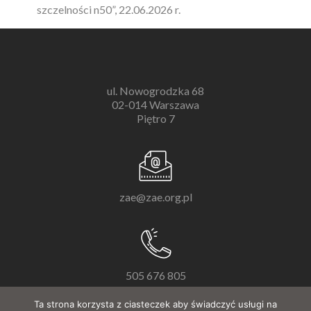
szczelności n50”, 22.06.2026 r.
ul. Nowogrodzka 68
02-014 Warszawa
Piętro 7
zae@zae.org.pl
505 676 805
Ta strona korzysta z ciasteczek aby świadczyć usługi na