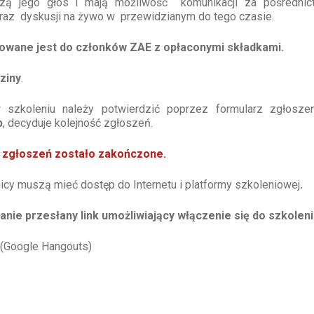
zą jego głos i mają możliwość komunikacji za pośredni
raz dyskusji na żywo w przewidzianym do tego czasie.
owane jest do członków ZAE z opłaconymi składkami.
ziny
.
 szkoleniu należy potwierdzić poprzez formularz zgłosze
b
, decyduje kolejność zgłoszeń.
 zgłoszeń zostało zakończone.
icy muszą mieć dostęp do Internetu i platformy szkoleniowej
.
nie przesłany link umożliwiający włączenie się do szkoleni
(Google
Hangouts)