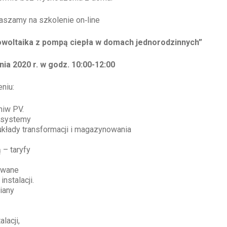
aszamy na szkolenie on‑line
otowoltaika z pompą ciepła w domach jednorodzinnych”
nia 2020 r. w godz. 10:00-12:00
niu:
niw PV.
 systemy
(układy transformacji i magazynowania
 – taryfy
uowane
nstalacji.
iany
lacji,