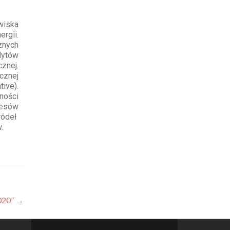
wiska
rgii.
znych
dytów
znej.
cznej
ive).
ności
cesów
ródeł
.
020”
→