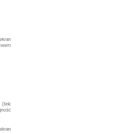
ekran
ctwem
(link
ejność
ekran