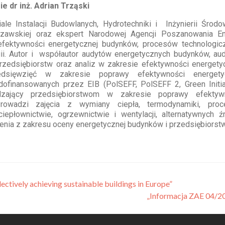
 Adrian Trząski
ale Instalacji Budowlanych, Hydrotechniki i Inżynierii Środo
szawskiej oraz ekspert Narodo
wej Agencji Poszanowania Ene
efektywności energetycznej budynków, procesów tech
no
logic
gii. Autor i współautor audytów energetycznych budynków, au
rzedsiębiorstw oraz analiz w zakresie efektywności energetyc
zedsięwzięć w zakresie poprawy efektywności energety
dofinansowanych przez EIB (PolSEFF, PolSEFF 2, Green Initiat
adzający przedsiębiorstwom w zakresie poprawy efektyw
Prowadzi zajęcia z wymiany ciepła, termodynamiki, pro
iepłownictwie, ogrzewnictwie i wentylacji, alternatywnych ź
lenia z zakresu oceny energetycznej budynków i przedsiębiorstw
ectively achieving sustainable buildings in Europe”
„Informacja ZAE 04/2