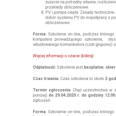
zużycie na potrzeby własne, rozliczen
przykłady obliczeniowe.
PV i pompa ciepła. Zasady techniczne,
dobór systemu PV do współpracy z po
obliczeniowe.
Forma
: Szkolenie on-line, podczas któreg
komputera prowadzącego szkolenie, słys
wbudowanego komunikatora (czat grupowy) o
Więcej informacji o czacie (kliknij)
Odpłatność:
Szkolenie jest
bezpłatne
;
skier
Czas trwania:
Czas szkolenia to około
2 god
Termin zgłoszenia
: Chęć uczestnictwa w s
poniżej)
do 29.04.2020 r. do godziny 12:00
zgłoszeń.
Forma
: Szkolenie on-line, podczas któreg