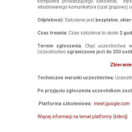
komputera prowadzącego szkolenie, słys
wbudowanego komunikatora (czat grupowy) o
Odpłatność:
Szkolenie jest
bezpłatne
;
skier
Czas trwania:
Czas szkolenia to około
2 god
Termin zgłoszenia
: Chęć uczestnictwa w
Uczestnictwo
ograniczone jest do 250 osó
Zbieranie
Techniczne warunki uczestnictwa:
Uczestn
Po przyjęciu zgłoszenia uczestnikom zosta
Platforma szkoleniowa:
meet.google.com
Więcej informacji na temat platformy (kliknij)