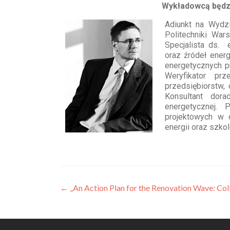
Wykładowcą będzie dr inż.
Adiunkt na Wydzi
Politechniki War
Specjalista ds. 
oraz źródeł ener
energetycznych p
Weryfikator pr
przedsiębiorstw, 
Konsultant dor
energetycznej. 
projektowych w c
energii oraz szko
←
„An Action Plan for the Renovation Wave: Coll